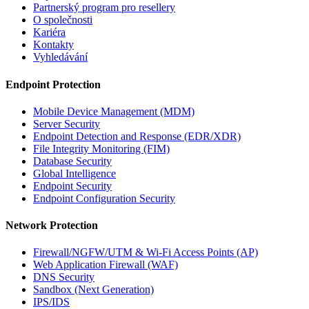
Partnerský program pro resellery
O společnosti
Kariéra
Kontakty
Vyhledávání
Endpoint Protection
Mobile Device Management (MDM)
Server Security
Endpoint Detection and Response (EDR/XDR)
File Integrity Monitoring (FIM)
Database Security
Global Intelligence
Endpoint Security
Endpoint Configuration Security
Network Protection
Firewall/NGFW/UTM & Wi-Fi Access Points (AP)
Web Application Firewall (WAF)
DNS Security
Sandbox (Next Generation)
IPS/IDS