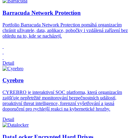
Barracuda Network Protection
Portfolio Barracuda Network Protection pomáhá organizacím
chránit uživatele, data, aplikace, pobočky i vzdálená zařízení bez
ohledu na to, kde se nacházejí.
Detail
Cyrebro
CYREBRO je interaktivní SOC platforma, která organizacím
zajišťuje nepřetržité monitorování bezpečnostních událostí,
proaktivní threat intelligence, forenzní vyšetřování a jasná
doporučení pro rychlejší reakci na kybernetické hrozby.
Detail
DataLocker Encrypted Hard Drives