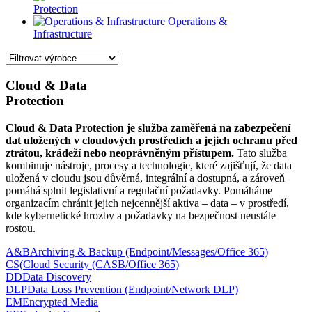
Protection
Operations &
Infrastructure
Cloud & Data
Protection
Cloud & Data Protection je služba zaměřená na zabezpečení
dat uložených v cloudových prostředích a jejich ochranu před
ztrátou, krádeží nebo neoprávněným přístupem.
Tato služba
kombinuje nástroje, procesy a technologie, které zajišťují, že data
uložená v cloudu jsou důvěrná, integrální a dostupná, a zároveň
pomáhá splnit legislativní a regulační požadavky. Pomáháme
organizacím chránit jejich nejcennější aktiva – data – v prostředí,
kde kybernetické hrozby a požadavky na bezpečnost neustále
rostou.
A&B
Archiving & Backup (Endpoint/Messages/Office 365)
CS(
Cloud Security (CASB/Office 365)
DD
Data Discovery
DLP
Data Loss Prevention (Endpoint/Network DLP)
EM
Encrypted Media