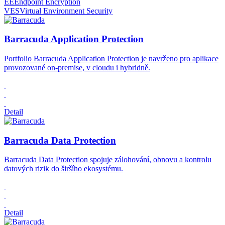
EE
Endpoint Encryption
VES
Virtual Environment Security
Barracuda Application Protection
Portfolio Barracuda Application Protection je navrženo pro aplikace
provozované on-premise, v cloudu i hybridně.
Detail
Barracuda Data Protection
Barracuda Data Protection spojuje zálohování, obnovu a kontrolu
datových rizik do širšího ekosystému.
Detail