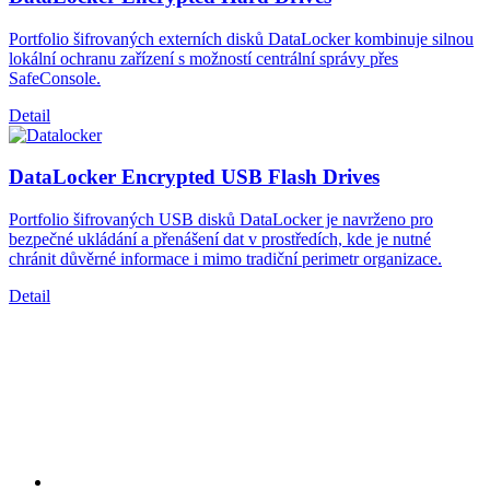
Portfolio šifrovaných externích disků DataLocker kombinuje silnou
lokální ochranu zařízení s možností centrální správy přes
SafeConsole.
Detail
DataLocker Encrypted USB Flash Drives
Portfolio šifrovaných USB disků DataLocker je navrženo pro
bezpečné ukládání a přenášení dat v prostředích, kde je nutné
chránit důvěrné informace i mimo tradiční perimetr organizace.
Detail