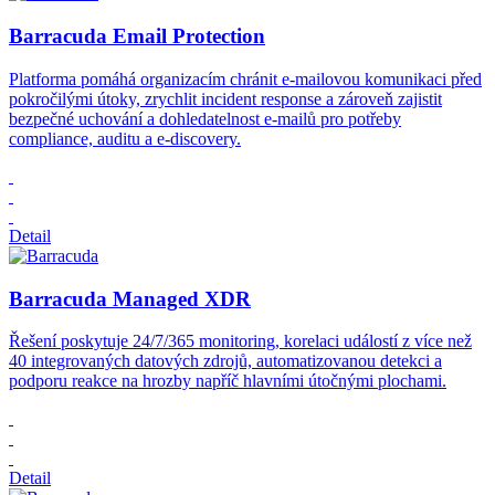
Barracuda Email Protection
Platforma pomáhá organizacím chránit e-mailovou komunikaci před
pokročilými útoky, zrychlit incident response a zároveň zajistit
bezpečné uchování a dohledatelnost e-mailů pro potřeby
compliance, auditu a e-discovery.
Detail
Barracuda Managed XDR
Řešení poskytuje 24/7/365 monitoring, korelaci událostí z více než
40 integrovaných datových zdrojů, automatizovanou detekci a
podporu reakce na hrozby napříč hlavními útočnými plochami.
Detail