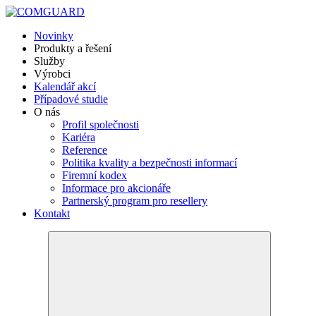
Novinky
Produkty a řešení
Služby
Výrobci
Kalendář akcí
Případové studie
O nás
Profil společnosti
Kariéra
Reference
Politika kvality a bezpečnosti informací
Firemní kodex
Informace pro akcionáře
Partnerský program pro resellery
Kontakt